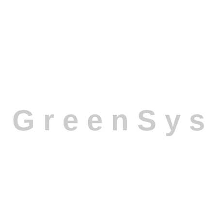
G
r
e
e
n
S
y
s
7 tính năng ERP xây dựng của Greensys
7 Tính Năng Vàng Của Phần Mềm ERP Xây
Dựng từ Greensys
Greensys ERP tối đa lợi ích của doanh nghiệp với 7
tính năng vàng, được thiết kế đặc biệt để đáp ứng
nhu cầu cụ thể của ngành xây dựng. Những tính