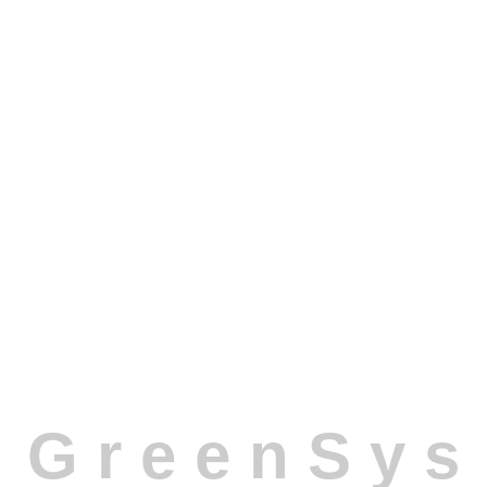
Xây dựng & Thi công
Sản xuất & Chuỗi cung ứng
Thương mại & Bán lẻ
Công nghệ & Dịch vụ IT
Marketing & Truyền thông
Vì sao nên chọn Greensys ERP để
quản lý công việc?
Tích hợp đồng bộ:
Liên kết với Quản lý Dự án, Tài chính,
G
r
e
e
n
S
y
s
Nhân sự giúp tối ưu quy trình.