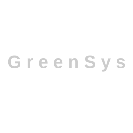
Quản lý bảng giá & chính sách giá thông minh
Quản lý chương trình khuyến mãi & điểm tích lũy
Quản lý hợp đồng bán hàng & kế hoạch nhận hàng
Quản lý đơn hàng bán & đơn hàng đổi trả
G
r
e
e
n
S
y
s
Quản lý giao hàng & kết nối kho vận
Quản lý thu tiền & công nợ phải thu
Phê duyệt chứng từ bán hàng
Báo cáo bán hàng tức thời – hỗ trợ ra quyết định